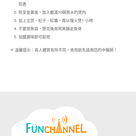
煎香
煎至金黃後，放入載滿10碗熱水的煲內
加上北芪、杞子、紅棗，再以慢火煲1 小時
不要用魚袋，煲完後用筲箕篩走魚骨
加鹽調味即可飲用
＊ 溫馨提示：各人體質有所不同，食用前先諮詢您的中醫師！