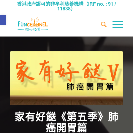
香港政府認可的非牟利慈善機構（IRF no. : 91 /
11838）
Open toolbar
家有好餸《第五季》肺
癌開胃篇