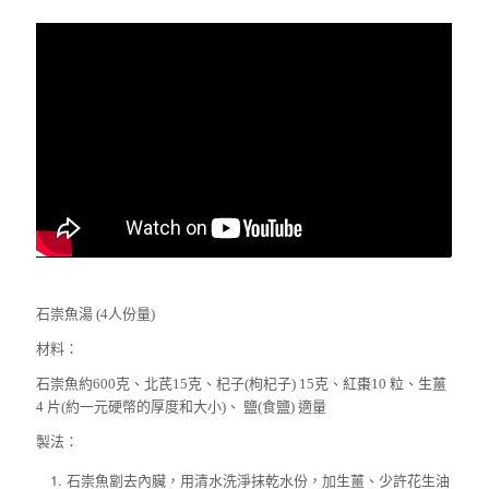
石崇魚湯 (4人份量)
材料：
石崇魚約600克、北芪15克、杞子(枸杞子) 15克、紅棗10 粒、生薑
4 片(約一元硬幣的厚度和大小)、 鹽(食鹽) 適量
製法：
石崇魚劏去內臟，用清水洗淨抹乾水份，加生薑、少許花生油