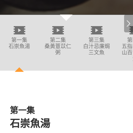
Next
第一集
第二集
第三集
第
石崇魚湯
桑黃薏苡仁
白汁忌廉焗
五指
粥
三文魚
山百
第一集
石崇魚湯