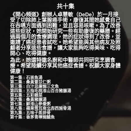
共十集
《開心頻道》創辦人卓慧敏（DeDe）於一月接
受了切除肺上葉腺癌手術，康復其間她感覺自己
在吞嚥方面遇到困難，並且容易咳嗽。為了改善
這些症狀，她開始研究一些有助康復的藥膳。經
過兩個月的食療調理，她的症狀得到了改善，並
邀請了癌症患者試吃。她希望能與其他病友及照
顧者分享這些食譜，讓大家能夠吃得美味、吃得
開心、吃得健康。
為此，她還特邀名廚和中醫師共同研究烹調食
療。希望陸續分享其他癌症食譜。祝願大家身體
健康！
第一集 : 石崇魚湯
第二集 : 桑黃薏苡仁粥
第三集 : 白汁忌廉焗三文魚
第四集 : 五指毛桃淮山百合豬𦟌湯
第五集 : 五彩雜菜
第六集 : 桑黃豬𦟌湯
第七集 : 鮮淮山參棗粥
第八集 : 蘋果雪耳南北杏西施骨湯
第九集 : 五味子蒸排骨
第十集 : 香茅青檸焗鯖魚