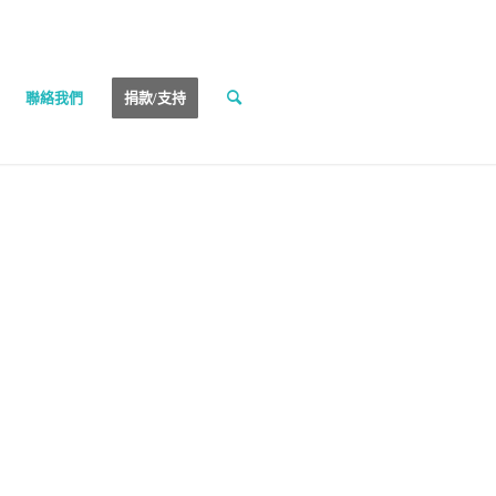
聯絡我們
捐款/支持
）