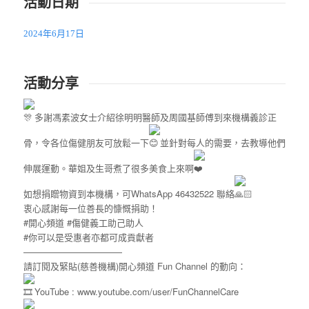
活動日期
2024年6月17日
活動分享
多謝馮素波女士介紹徐明明醫師及周國基師傅到來機構義診正
骨，令各位傷健朋友可放鬆一下
並針對每人的需要，去教導他們
伸展運動。華姐及生哥煮了很多美食上來啊
如想捐贈物資到本機構，可WhatsApp 46432522 聯絡
衷心感謝每一位善長的慷慨捐助！
#開心頻道
#傷健義工助己助人
#你可以是受惠者亦都可成貢獻者
———————————
請訂閱及緊貼(慈善機構)開心頻道 Fun Channel 的動向：
YouTube :
www.youtube.com/user/FunChannelCare