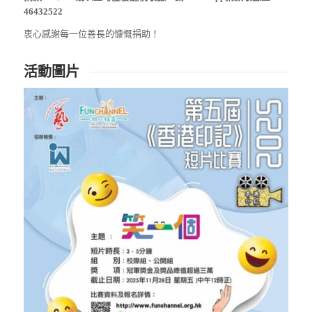
46432522
衷心感謝每一位善長的慷慨捐助！
活動圖片