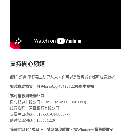
支持開心頻道
[開心頻道]傷健義工助己助人，你可以是受惠者亦都可成貢獻者
如想資助物資，可WhatsApp 46432522聯絡本機構
或可捐款到機構戶口：
開心頻道有限公司 (FUN CHANNEL LIMITED)
銀行名稱：東亞銀行有限公司
支票戶口號碼：015-531-68-00607-4
轉數快識別碼：100681220
捐款HK$100或以上可獲發退稅收據，請WhatsApp捐款收據至