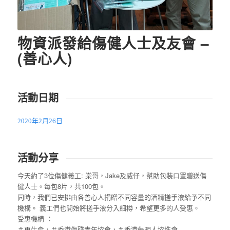
物資派發給傷健人士及友會 –
(善心人)
活動日期
2020年2月26日
活動分享
今天約了3位傷健義工: 棠哥，Jake及威仔，幫助包裝口罩贈送傷
健人士。每包8片，共100包。
同時，我們已安排由各善心人捐贈不同容量的酒精搓手液給予不同
機構。 義工們也開始將搓手液分入細樽，希望更多的人受惠。
受惠機構 ：
＃再生會
，
＃香港傷殘青年協會
，
＃香港失明人協進會