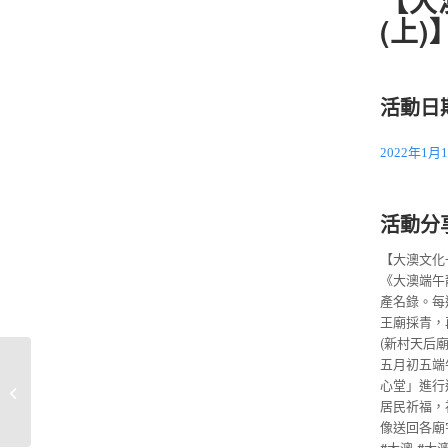
【大
(上)
活動日
2022年1月
活動分
【大澳文化一
《大澳端午
產名錄。每
王廟採青，
(新村天后
五月初五端
《香港印記》短片大
心堂」進行
賽，8月底將舉辦第三
居民祈福，
屆。
像送回各廟
#大澳
#大