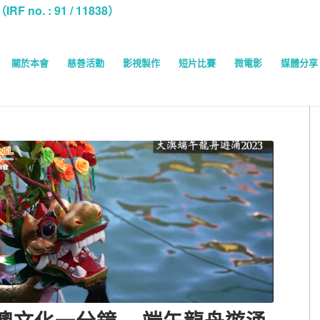
o. : 91 / 11838）
關於本會
慈善活動
影視製作
短片比賽
微電影
媒體分享