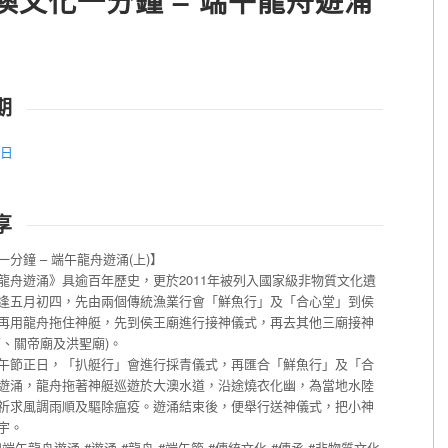
澳文化一分鐘 – 端午龍舟遊涌
】
期
1日
享
分鐘 – 端午龍舟遊涌(上)】
龍舟遊涌》具逾百年歷史，更於2011年被列入國家級非物質文化遺
逢五月初四，先由兩個傳統漁業行會「鮮魚行」及「合心堂」到侯
再用龍舟拖住神艇，先到侯王廟進行接神儀式，再去其他三廟接神
廟、關帝廟及洪聖廟)。
午節正日，「扒艇行」會進行採青儀式，再匯合「鮮魚行」及「合
遊涌，龍舟拖著神艇巡遊於大澳水道，沿途燒衣化幽，為當地水陸
祈求風調雨順及驅除瘟疫。遊涌結束後，便舉行送神儀式，把小神
宇。
澳端午龍舟遊涌
#遊涌
#龍舟
#端午節
#傳統文化
#傳承
#非物質文化