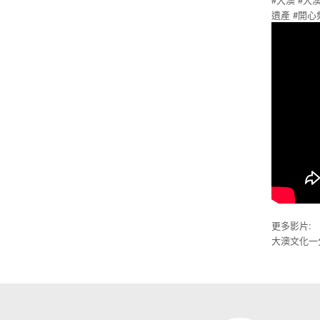
遺產
#開心
更多影片:
大澳文化一