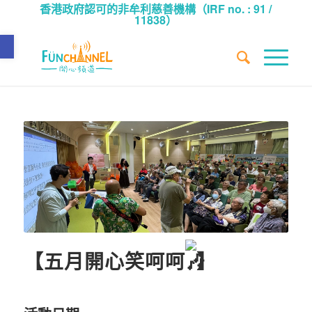
香港政府認可的非牟利慈善機構（IRF no. : 91 /
11838）
Open toolbar
【五月開心笑呵呵
】