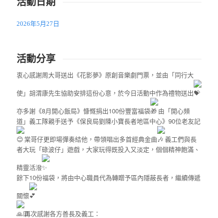
活動日期
2026年5月27日
活動分享
衷心感謝周大哥送出《花影夢》原創音樂劇門票，並由「同行大
使」胡渭康先生協助安排這份心意，於今日活動中作為禮物送出
亦多謝《8月開心飯局》慷慨捐出100份豐富福袋
由「開心頻
道」義工隊親手送予《保良局劉陳小寶長者地區中心》90位老友記
棠哥仔更即場彈奏結他，帶領唱出多首經典金曲
義工們與長
者大玩「碌波仔」遊戲，大家玩得既投入又淡定，個個精神飽滿、
精靈活潑
餘下10份福袋，將由中心職員代為轉贈予區內隱蔽長者，繼續傳遞
關懷
再次感謝各方善長及義工：