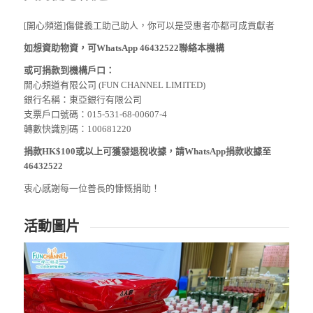
[開心頻道]傷健義工助己助人，你可以是受惠者亦都可成貢獻者
如想資助物資，可WhatsApp 46432522聯絡本機構
或可捐款到機構戶口：
開心頻道有限公司 (FUN CHANNEL LIMITED)
銀行名稱：東亞銀行有限公司
支票戶口號碼：015-531-68-00607-4
轉數快識別碼：100681220
捐款HK$100或以上可獲發退稅收據，請WhatsApp捐款收據至
46432522
衷心感謝每一位善長的慷慨捐助！
活動圖片